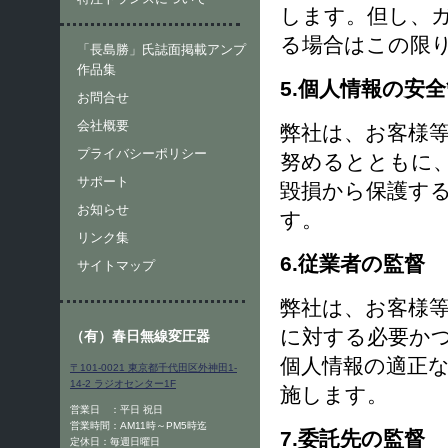
します。但し、
る場合はこの限
「長島勝」氏誌面掲載アンプ
作品集
5.個人情報の安
お問合せ
会社概要
弊社は、お客様
プライバシーポリシー
努めるとともに
サポート
毀損から保護す
お知らせ
す。
リンク集
6.従業者の監督
サイトマップ
弊社は、お客様
に対する必要か
（有）春日無線変圧器
個人情報の適正
〒101-0021 東京都千代田区外神田1-
14-2 ラジオセンター1F
施します。
営業日 ：平日 祝日
営業時間：AM11時～PM5時迄
7.委託先の監督
定休日：毎週日曜日