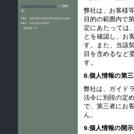
otoiawase@e-kasuga.net
（ご連絡
弊社は、お客様
先）
目的の範囲内で
TEL：03-3257-0337/03-3257-1626
FAX：03-3257-0337
定にあたっては
（担当まで）
とを確認し、お
す。また、当該
目を含めるなど
す。
8.個人情報の第
弊社は、ガイド
法令に別段の定
で、第三者にお
ん。
9.個人情報の開