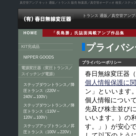
真空管アンプ キット 通販／トランス 販売 秋葉原／真空管オーディオ 格安／ステ
トランス 通販／真空管アンプ
HOME
「長島勝」氏誌面掲載アンプ作品集
プライバシ
KIT完成品
NIPPER GOODS
プライバシーポリシー
電源変圧器（変圧トランス／
春日無線変圧器
スイッチング電源）
個人情報保護に
ステップダウントランス／降
ン」といいます
圧トランス（220V～
240V→100V）
個人情報につい
ステップダウントランス／降
先及び株主並び
圧トランス（110V～
いいます。）の
120V→100V）
す。」）が安心
ステップアップトランス／昇
圧トランス（100V→220V）
して以下のよう