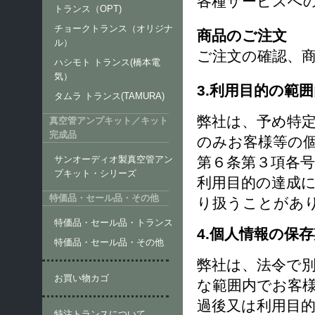
各種サービスへ
トランス（OPT)
チョークトランス（オリジナ
商品のご注文
ル）
ご注文の確認、
ハシモト トランス(橋本電
気）
3.利用目的の範
タムラ トランス(TAMURA)
弊社は、予め特
真空管アンプキット／キット
完成品
のみお客様等の
第６条第３項各
サンオーディオ製真空管アン
プキット・シリーズ
利用目的の達成
特価品・セール品・その他
り扱うことがあ
特価品・セール品・トランス
4.個人情報の保
特価品・セール品・その他
弊社は、法令で
お買い物カゴ
な範囲内でお客
過後又は利用目
特注トランスについて