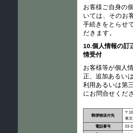
お客様ご自身の
いては、そのお
手続きをとらせ
だきます。
10.個人情報の
情受付
お客様等が個人
正、追加あるい
利用あるいは第
にお問合せくだ
〒10
郵便物送付先
東京
電話番号
03-3