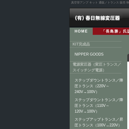
真空管アンプ キット 通販／トランス 販売
HOME
「長島勝」氏
KIT完成品
NIPPER GOODS
電源変圧器（変圧トランス／
スイッチング電源）
ステップダウントランス／降
圧トランス（220V～
240V→100V）
ステップダウントランス／降
圧トランス（110V～
120V→100V）
ステップアップトランス／昇
圧トランス（100V→220V）