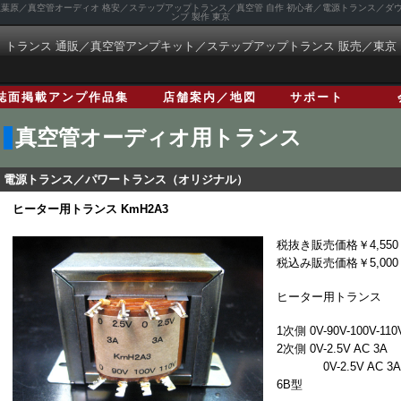
 秋葉原／真空管オーディオ 格安／ステップアップトランス／真空管 自作 初心者／電源トランス／
ンプ 製作 東京
トランス 通販／真空管アンプキット／ステップアップトランス 販売／東京
誌面掲載アンプ作品集
店舗案内／地図
サポート
真空管オーディオ用トランス
電源トランス／パワートランス（オリジナル）
ヒーター用トランス KmH2A3
税抜き販売価格￥4,550
税込み販売価格￥5,000
ヒーター用トランス
1次側 0V-90V-100V-110
2次側 0V-2.5V AC 3A
0V-2.5V AC 3A
6B型