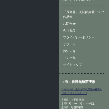
「長島勝」氏誌面掲載アンプ
作品集
お問合せ
会社概要
プライバシーポリシー
サポート
お知らせ
リンク集
サイトマップ
（有）春日無線変圧器
〒101-0021 東京都千代田区外神田1-
14-2 ラジオセンター1F
営業日 ：平日 祝日
営業時間：AM11時～PM5時迄
定休日：毎週日曜日