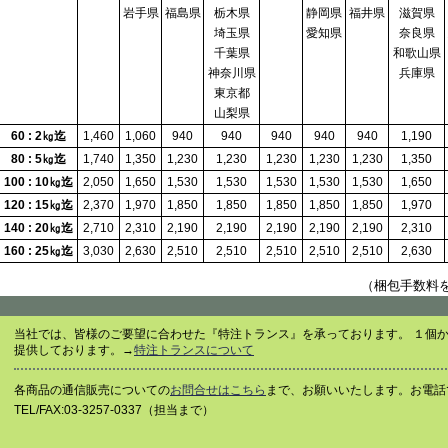
岩手県
福島県
栃木県
静岡県
福井県
滋賀県
埼玉県
愛知県
奈良県
千葉県
和歌山県
神奈川県
兵庫県
東京都
山梨県
60 : 2㎏迄
1,460
1,060
940
940
940
940
940
1,190
80 : 5㎏迄
1,740
1,350
1,230
1,230
1,230
1,230
1,230
1,350
100 : 10㎏迄
2,050
1,650
1,530
1,530
1,530
1,530
1,530
1,650
120 : 15㎏迄
2,370
1,970
1,850
1,850
1,850
1,850
1,850
1,970
140 : 20㎏迄
2,710
2,310
2,190
2,190
2,190
2,190
2,190
2,310
160 : 25㎏迄
3,030
2,630
2,510
2,510
2,510
2,510
2,510
2,630
（梱包手数料
当社では、皆様のご要望に合わせた『特注トランス』を承っております。 １個
提供しております。→
特注トランスについて
各商品の通信販売についての
お問合せはこちら
まで、お願いいたします。お電話
TEL/FAX:03-3257-0337（担当まで）