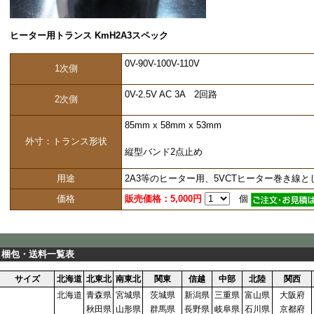
ヒーター用トランス KmH2A3スペック
0V-90V-100V-110V
1次側
0V-2.5V AC 3A 2回路
2次側
85mm x 58mm x 53mm
外寸：トランス形状
縦型バンド2点止め
用途
2A3等のヒーター用、5VCTヒーター巻き線
価格
販売価格：5,000円
個
梱包・送料一覧表
サイズ
北海道
北東北
南東北
関東
信越
中部
北陸
関西
北海道
青森県
宮城県
茨城県
新潟県
三重県
富山県
大阪府
秋田県
山形県
群馬県
長野県
岐阜県
石川県
京都府