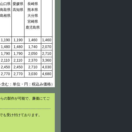
山口県
愛媛県
長崎県
鳥取県
高知県
熊本県
島根県
大分県
宮崎県
鹿児島県
1,190
1,190
1,460
1,460
1,480
1,480
1,740
2,070
1,790
1,790
2,050
2,710
2,110
2,110
2,370
3,360
2,450
2,450
2,710
4,030
2,770
2,770
3,030
4,680
を含む：単位・円：税込み価格）
からの製作が可能で、廉価にてご
でも受け付けております。