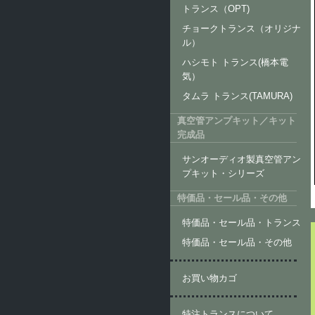
トランス（OPT)
チョークトランス（オリジナ
ル）
ハシモト トランス(橋本電
気）
タムラ トランス(TAMURA)
真空管アンプキット／キット
完成品
サンオーディオ製真空管アン
プキット・シリーズ
特価品・セール品・その他
特価品・セール品・トランス
特価品・セール品・その他
お買い物カゴ
特注トランスについて