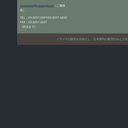
otoiawase@e-kasuga.net
（ご連絡
先）
TEL：03-3257-0337/03-3257-1626
FAX：03-3257-0337
（担当まで）
トランスの販売を目的とし、日本国内の販売のみとさせていただきます。Only