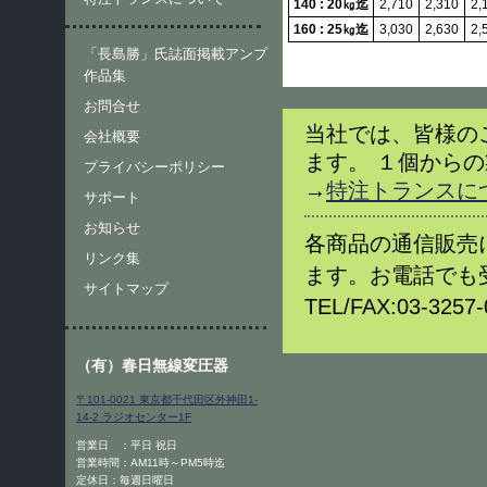
140 : 20㎏迄
2,710
2,310
2,
160 : 25㎏迄
3,030
2,630
2,
「長島勝」氏誌面掲載アンプ
作品集
お問合せ
当社では、皆様の
会社概要
ます。 １個から
プライバシーポリシー
→
特注トランスに
サポート
お知らせ
各商品の通信販売
リンク集
ます。お電話でも
サイトマップ
TEL/FAX:03-32
（有）春日無線変圧器
〒101-0021 東京都千代田区外神田1-
14-2 ラジオセンター1F
営業日 ：平日 祝日
営業時間：AM11時～PM5時迄
定休日：毎週日曜日