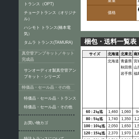
重量
トランス（OPT)
価格
チョークトランス（オリジナ
ル）
ハシモト トランス(橋本電
気）
梱包・送料一覧表
タムラ トランス(TAMURA)
真空管アンプキット／キット
サイズ
北海道
北東北
南
完成品
北海道
青森県
宮
秋田県
山
サンオーディオ製真空管アン
岩手県
福
プキット・シリーズ
特価品・セール品・その他
特価品・セール品・トランス
特価品・セール品・その他
60 : 2㎏迄
1,460
1,060
9
80 : 5㎏迄
1,740
1,350
1,
お買い物カゴ
100 : 10㎏迄
2,050
1,650
1,
120 : 15㎏迄
2,370
1,970
1,
特注トランスについて