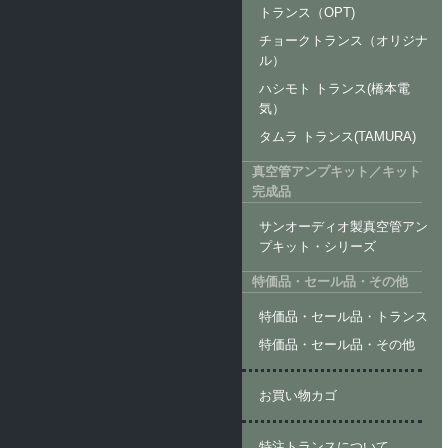
トランス（OPT)
チョークトランス（オリジナ
ル）
ハシモト トランス(橋本電
気）
タムラ トランス(TAMURA)
真空管アンプキット／キット
完成品
サンオーディオ製真空管アン
プキット・シリーズ
特価品・セール品・その他
特価品・セール品・トランス
特価品・セール品・その他
お買い物カゴ
特注トランスについて