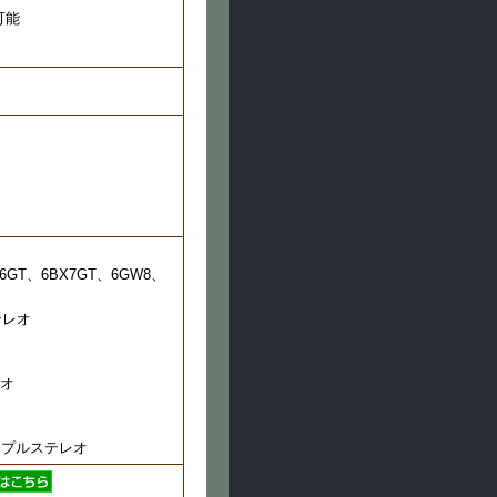
流可能
)6V6GT、6BX7GT、6GW8、
テレオ
レオ
シュプルステレオ