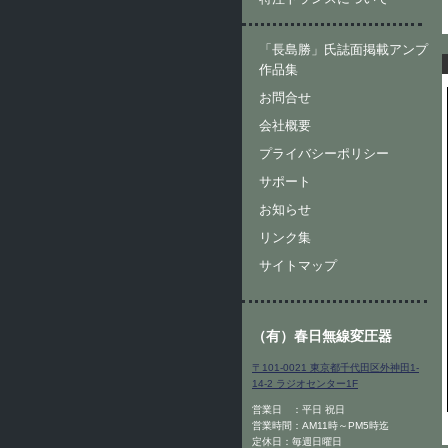
「長島勝」氏誌面掲載アンプ
作品集
お問合せ
会社概要
プライバシーポリシー
サポート
お知らせ
リンク集
サイトマップ
（有）春日無線変圧器
〒101-0021 東京都千代田区外神田1-
14-2 ラジオセンター1F
営業日 ：平日 祝日
営業時間：AM11時～PM5時迄
定休日：毎週日曜日