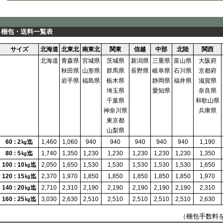
梱包・送料一覧表
サイズ
北海道
北東北
南東北
関東
信越
中部
北陸
関西
北海道
青森県
宮城県
茨城県
新潟県
三重県
富山県
大阪府
秋田県
山形県
群馬県
長野県
岐阜県
石川県
京都府
岩手県
福島県
栃木県
静岡県
福井県
滋賀県
埼玉県
愛知県
奈良県
千葉県
和歌山県
神奈川県
兵庫県
東京都
山梨県
60 : 2㎏迄
1,460
1,060
940
940
940
940
940
1,190
80 : 5㎏迄
1,740
1,350
1,230
1,230
1,230
1,230
1,230
1,350
100 : 10㎏迄
2,050
1,650
1,530
1,530
1,530
1,530
1,530
1,650
120 : 15㎏迄
2,370
1,970
1,850
1,850
1,850
1,850
1,850
1,970
140 : 20㎏迄
2,710
2,310
2,190
2,190
2,190
2,190
2,190
2,310
160 : 25㎏迄
3,030
2,630
2,510
2,510
2,510
2,510
2,510
2,630
（梱包手数料