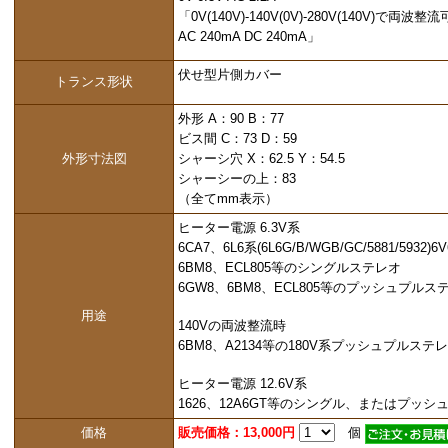
「0V(140V)-140V(0V)-280V(140V)で両波整
AC 240mA DC 240mA」
伏せ型片側カバー
トランス形状
外形 A：90 B：77
ビス間 C：73 D：59
外形寸法図
シャーシ穴 X：62.5 Y：54.5
シャーシーの上：83
（全てmm表示）
ヒーター電源 6.3V系
6CA7、6L6系(6L6G/B/WGB/GC/5881/5932
6BM8、ECL805等のシングルステレオ
6GW8、6BM8、ECL805等のプッシュプルス
用途
140Vの両波整流時
6BM8、A2134等の180V系プッシュプルステ
ヒーター電源 12.6V系
1626、12A6GT等のシングル、またはプッ
価格
販売価格：13,000円
個