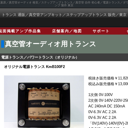
 秋葉原／真空管オーディオ 格安／ステップアップトランス／真空管 自作 初心者／電源トランス／
ンプ 製作 東京
トランス 通販／真空管アンプキット／ステップアップトランス 販売／東京
誌面掲載アンプ作品集
店舗案内／地図
サポート
真空管オーディオ用トランス
電源トランス／パワートランス（オリジナル）
オリジナル電源トランス KmB100F2
税抜き販売価格￥11,82
税込み販売価格￥13,00
1次側 0V-100V
2次側 0V-140V-220V-25
AC 240mA DC 150mA
0V-6.3V AC 2.2A
0V-6.3V AC 2.2A
「0V(140V)-140V(0V