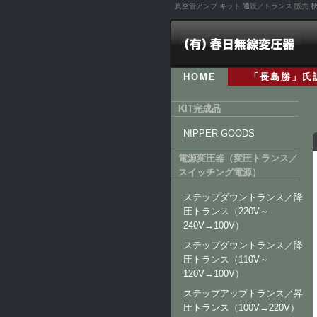
真空管アンプ キット 通販／トランス 販売
HOME
「長島勝」氏
KIT完成品
NIPPER GOODS
電源変圧器（変圧トランス／
スイッチング電源）
ステップダウントランス／降
圧トランス（220V～
240V→100V）
ステップダウントランス／降
圧トランス（110V～
120V→100V）
ステップアップトランス／昇
圧トランス（100V→220V）