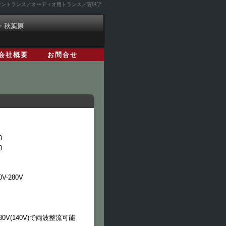
ダウントランス／オーディオ用トランス／管球ア
・秋葉原
会社概要
お問合せ
0
0
0V-280V
)-280V(140V)で両波整流可能