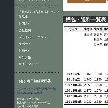
「長島勝」氏誌面掲載アンプ
作品集
梱包・送料一覧表
お問合せ
サイズ
北海道
北東北
南
会社概要
北海道
青森県
宮
プライバシーポリシー
秋田県
山
サポート
岩手県
福
お知らせ
リンク集
サイトマップ
60 : 2㎏迄
1,460
1,060
9
80 : 5㎏迄
1,740
1,350
1,
（有）春日無線変圧器
100 : 10㎏迄
2,050
1,650
1,
〒101-0021 東京都千代田区外神田1-
120 : 15㎏迄
2,370
1,970
1,
14-2 ラジオセンター1F
140 : 20㎏迄
2,710
2,310
2,
営業日 ：平日 祝日
160 : 25㎏迄
3,030
2,630
2,
営業時間：AM11時～PM5時迄
定休日：毎週日曜日