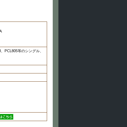
A
8B8、PCL805等のシングル、