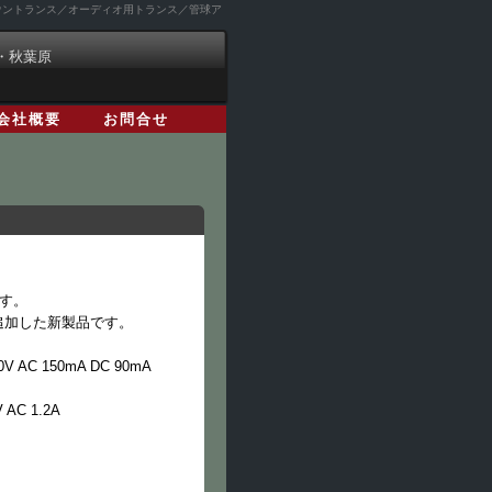
ダウントランス／オーディオ用トランス／管球ア
・秋葉原
会社概要
お問合せ
です。
を追加した新製品です。
0V AC 150mA DC 90mA
V AC 1.2A