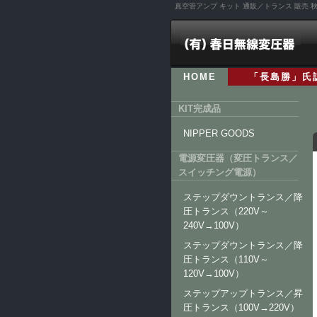
真空管アンプ キット 通販／トランス 販売
HOME
「長島勝」氏
KIT完成品
NIPPER GOODS
電源変圧器（変圧トランス／
スイッチング電源）
ステップダウントランス／降
圧トランス（220V～
240V→100V）
ステップダウントランス／降
圧トランス（110V～
120V→100V）
ステップアップトランス／昇
圧トランス（100V→220V）