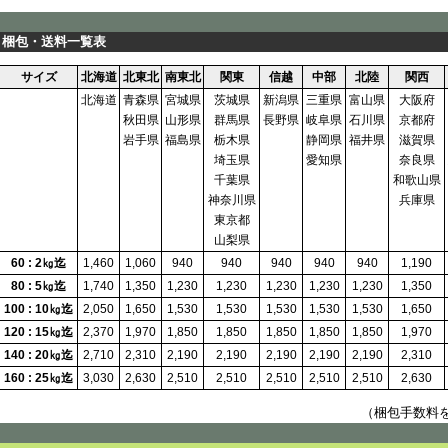
梱包・送料一覧表
サイズ
北海道
北東北
南東北
関東
信越
中部
北陸
関西
北海道
青森県
宮城県
茨城県
新潟県
三重県
富山県
大阪府
秋田県
山形県
群馬県
長野県
岐阜県
石川県
京都府
岩手県
福島県
栃木県
静岡県
福井県
滋賀県
埼玉県
愛知県
奈良県
千葉県
和歌山県
神奈川県
兵庫県
東京都
山梨県
60 : 2㎏迄
1,460
1,060
940
940
940
940
940
1,190
80 : 5㎏迄
1,740
1,350
1,230
1,230
1,230
1,230
1,230
1,350
100 : 10㎏迄
2,050
1,650
1,530
1,530
1,530
1,530
1,530
1,650
120 : 15㎏迄
2,370
1,970
1,850
1,850
1,850
1,850
1,850
1,970
140 : 20㎏迄
2,710
2,310
2,190
2,190
2,190
2,190
2,190
2,310
160 : 25㎏迄
3,030
2,630
2,510
2,510
2,510
2,510
2,510
2,630
（梱包手数料