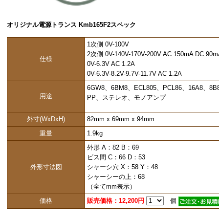
オリジナル電源トランス Kmb165F2スペック
1次側 0V-100V
2次側 0V-140V-170V-200V AC 150mA DC 90m
仕様
0V-6.3V AC 1.2A
0V-6.3V-8.2V-9.7V-11.7V AC 1.2A
6GW8、6BM8、ECL805、PCL86、16A8、
用途
PP、ステレオ、モノアンプ
外寸(WxDxH)
82mm x 69mm x 94mm
重量
1.9kg
外形 A：82 B：69
ビス間 C：66 D：53
外形寸法図
シャーシ穴 X：58 Y：48
シャーシーの上：68
（全てmm表示）
価格
販売価格：12,200円
個