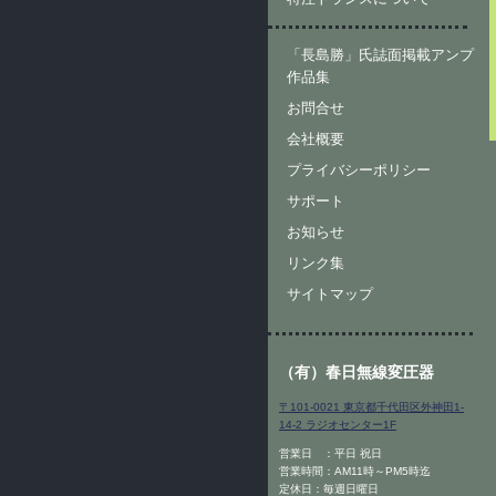
「長島勝」氏誌面掲載アンプ
作品集
お問合せ
会社概要
プライバシーポリシー
サポート
お知らせ
リンク集
サイトマップ
（有）春日無線変圧器
〒101-0021 東京都千代田区外神田1-
14-2 ラジオセンター1F
営業日 ：平日 祝日
営業時間：AM11時～PM5時迄
定休日：毎週日曜日