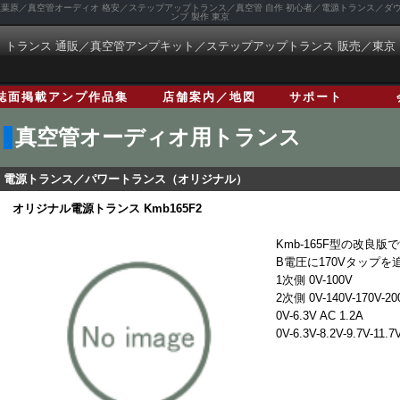
 秋葉原／真空管オーディオ 格安／ステップアップトランス／真空管 自作 初心者／電源トランス／
ンプ 製作 東京
トランス 通販／真空管アンプキット／ステップアップトランス 販売／東京
誌面掲載アンプ作品集
店舗案内／地図
サポート
真空管オーディオ用トランス
電源トランス／パワートランス（オリジナル）
オリジナル電源トランス Kmb165F2
Kmb-165F型の改良版
B電圧に170Vタップ
1次側 0V-100V
2次側 0V-140V-170V-20
0V-6.3V AC 1.2A
0V-6.3V-8.2V-9.7V-11.7