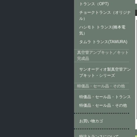
トランス（OPT)
チョークトランス（オリジナ
ル）
ハシモト トランス(橋本電
気）
タムラ トランス(TAMURA)
真空管アンプキット／キット
完成品
サンオーディオ製真空管アン
プキット・シリーズ
特価品・セール品・その他
特価品・セール品・トランス
特価品・セール品・その他
お買い物カゴ
特注トランスについて