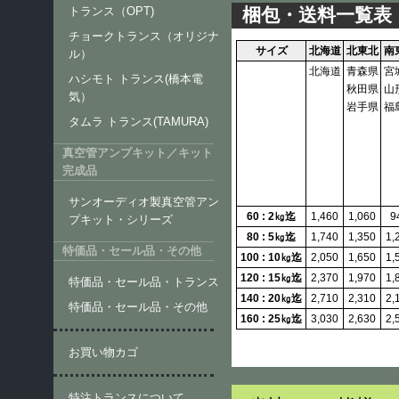
梱包・送料一覧表
トランス（OPT)
チョークトランス（オリジナ
サイズ
北海道
北東北
南
ル）
北海道
青森県
宮
ハシモト トランス(橋本電
秋田県
山
気）
岩手県
福
タムラ トランス(TAMURA)
真空管アンプキット／キット
完成品
サンオーディオ製真空管アン
60 : 2㎏迄
1,460
1,060
9
プキット・シリーズ
80 : 5㎏迄
1,740
1,350
1,
特価品・セール品・その他
100 : 10㎏迄
2,050
1,650
1,
120 : 15㎏迄
2,370
1,970
1,
特価品・セール品・トランス
140 : 20㎏迄
2,710
2,310
2,
特価品・セール品・その他
160 : 25㎏迄
3,030
2,630
2,
お買い物カゴ
特注トランスについて