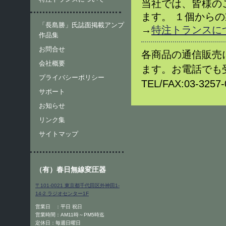
当社では、皆様の
ます。 １個から
「長島勝」氏誌面掲載アンプ
→
特注トランスに
作品集
お問合せ
各商品の通信販売
会社概要
ます。お電話でも
プライバシーポリシー
TEL/FAX:03-32
サポート
お知らせ
リンク集
サイトマップ
（有）春日無線変圧器
〒101-0021 東京都千代田区外神田1-
14-2 ラジオセンター1F
営業日 ：平日 祝日
営業時間：AM11時～PM5時迄
定休日：毎週日曜日