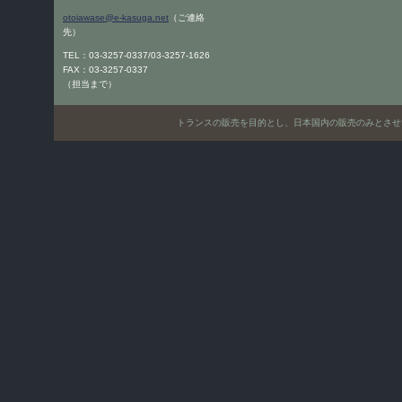
otoiawase@e-kasuga.net
（ご連絡
先）
TEL：03-3257-0337/03-3257-1626
FAX：03-3257-0337
（担当まで）
トランスの販売を目的とし、日本国内の販売のみとさせていただきます。Only