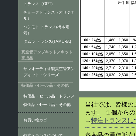
岩手県
福
トランス（OPT)
チョークトランス（オリジナ
ル）
ハシモト トランス(橋本電
気）
60 : 2㎏迄
1,460
1,060
9
タムラ トランス(TAMURA)
80 : 5㎏迄
1,740
1,350
1,
真空管アンプキット／キット
100 : 10㎏迄
2,050
1,650
1,
完成品
120 : 15㎏迄
2,370
1,970
1,
140 : 20㎏迄
2,710
2,310
2,
サンオーディオ製真空管アン
プキット・シリーズ
160 : 25㎏迄
3,030
2,630
2,
特価品・セール品・その他
特価品・セール品・トランス
当社では、皆様の
特価品・セール品・その他
ます。 １個から
→
特注トランスに
お買い物カゴ
各商品の通信販売
特注トランスについて