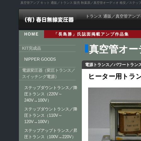
真空管アンプ キット 通販／トランス 販売 秋葉原／真空管オーディオ 格安／ステ
トランス 通販／真空管アンプ
HOME
「長島勝」氏誌面掲載アンプ作品集
真空管オー
KIT完成品
NIPPER GOODS
電源トランス／パワートラン
電源変圧器（変圧トランス／
ヒーター用トランス
スイッチング電源）
ステップダウントランス／降
圧トランス（220V～
240V→100V）
ステップダウントランス／降
圧トランス（110V～
120V→100V）
ステップアップトランス／昇
圧トランス（100V→220V）