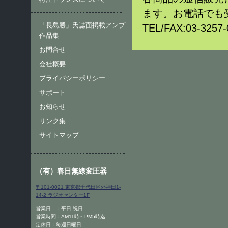
ます。お電話でも
「長島勝」氏誌面掲載アンプ
TEL/FAX:03-32
作品集
お問合せ
会社概要
プライバシーポリシー
サポート
お知らせ
リンク集
サイトマップ
（有）春日無線変圧器
〒101-0021 東京都千代田区外神田1-
14-2 ラジオセンター1F
営業日 ：平日 祝日
営業時間：AM11時～PM5時迄
定休日：毎週日曜日