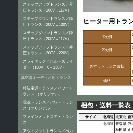
ステップアップトランス／昇
圧トランス（100V→117V）
ステップダウントランス／降
ヒーター用トランス
圧トランス（200V→100V）
ステップダウントランス／降
1次側
圧トランス（200V→117V）
ステップアップトランス／昇
2次側
圧トランス（200V→220V）
スライダック／ボルトスライ
外寸：トランス形状
ダー（100V→0～130V）
真空管オーディオ用トランス
価格
特注電源トランス／パワート
ランス （オリジナル）
電源トランス／パワートラン
梱包・送料一覧表
ス（オリジナル）
ファインメットコア・トラン
サイズ
北海道
北東北
南
ス
北海道
青森県
宮
秋田県
山
アウトプットトランス／出力