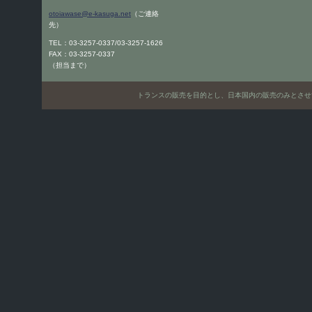
otoiawase@e-kasuga.net
（ご連絡
先）
TEL：03-3257-0337/03-3257-1626
FAX：03-3257-0337
（担当まで）
トランスの販売を目的とし、日本国内の販売のみとさせていただきます。Only