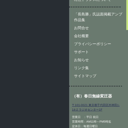
「長島勝」氏誌面掲載アンプ
作品集
お問合せ
会社概要
プライバシーポリシー
サポート
お知らせ
リンク集
サイトマップ
（有）春日無線変圧器
〒101-0021 東京都千代田区外神田1-
14-2 ラジオセンター1F
営業日 ：平日 祝日
営業時間：AM11時～PM5時迄
定休日：毎週日曜日