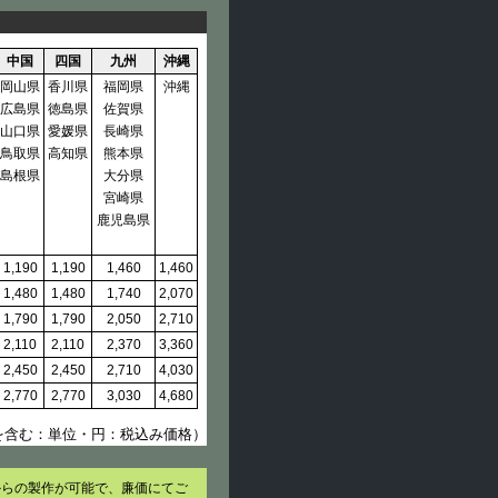
中国
四国
九州
沖縄
岡山県
香川県
福岡県
沖縄
広島県
徳島県
佐賀県
山口県
愛媛県
長崎県
鳥取県
高知県
熊本県
島根県
大分県
宮崎県
鹿児島県
1,190
1,190
1,460
1,460
1,480
1,480
1,740
2,070
1,790
1,790
2,050
2,710
2,110
2,110
2,370
3,360
2,450
2,450
2,710
4,030
2,770
2,770
3,030
4,680
を含む：単位・円：税込み価格）
からの製作が可能で、廉価にてご