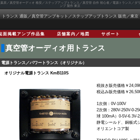
 秋葉原／真空管オーディオ 格安／ステップアップトランス／真空管 自作 初心者／電源トランス／
ンプ 製作 東京
トランス 通販／真空管アンプキット／ステップアップトランス 販売／東京
誌面掲載アンプ作品集
店舗案内／地図
サポート
真空管オーディオ用トランス
電源トランス／パワートランス（オリジナル）
オリジナル電源トランス KmB110S
税抜き販売価格￥24,09
税込み販売価格￥26,50
1次側：0V-100V
2次側：280V-250V-0-25
球 100mA）0-5V-6.3V-
静電シールド、銅板式
オリエントコア製