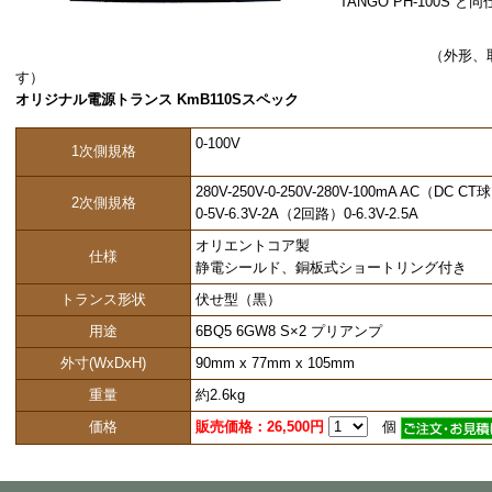
TANGO PH-100S 
（外形、取り付け寸法等
す）
オリジナル電源トランス KmB110Sスペック
0-100V
1次側規格
280V-250V-0-250V-280V-100mA AC（DC CT
2次側規格
0-5V-6.3V-2A（2回路）0-6.3V-2.5A
オリエントコア製
仕様
静電シールド、銅板式ショートリング付き
トランス形状
伏せ型（黒）
用途
6BQ5 6GW8 S×2 プリアンプ
外寸(WxDxH)
90mm x 77mm x 105mm
重量
約2.6kg
価格
販売価格：26,500円
個