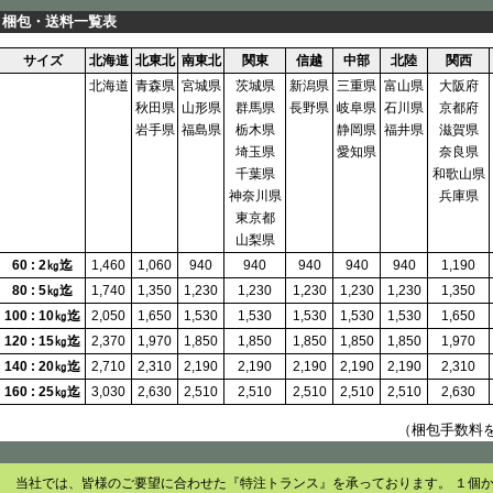
梱包・送料一覧表
サイズ
北海道
北東北
南東北
関東
信越
中部
北陸
関西
北海道
青森県
宮城県
茨城県
新潟県
三重県
富山県
大阪府
秋田県
山形県
群馬県
長野県
岐阜県
石川県
京都府
岩手県
福島県
栃木県
静岡県
福井県
滋賀県
埼玉県
愛知県
奈良県
千葉県
和歌山県
神奈川県
兵庫県
東京都
山梨県
60 : 2㎏迄
1,460
1,060
940
940
940
940
940
1,190
80 : 5㎏迄
1,740
1,350
1,230
1,230
1,230
1,230
1,230
1,350
100 : 10㎏迄
2,050
1,650
1,530
1,530
1,530
1,530
1,530
1,650
120 : 15㎏迄
2,370
1,970
1,850
1,850
1,850
1,850
1,850
1,970
140 : 20㎏迄
2,710
2,310
2,190
2,190
2,190
2,190
2,190
2,310
160 : 25㎏迄
3,030
2,630
2,510
2,510
2,510
2,510
2,510
2,630
（梱包手数料
当社では、皆様のご要望に合わせた『特注トランス』を承っております。 １個