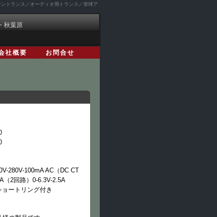
ダウントランス／オーディオ用トランス／管球ア
・秋葉原
会社概要
お問合せ
0
0
0V-280V-100mA AC（DC CT
2A（2回路）0-6.3V-2.5A
ショートリング付き