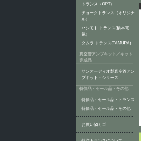
トランス（OPT)
チョークトランス（オリジナ
ル）
ハシモト トランス(橋本電
気）
タムラ トランス(TAMURA)
真空管アンプキット／キット
完成品
サンオーディオ製真空管アン
プキット・シリーズ
特価品・セール品・その他
特価品・セール品・トランス
特価品・セール品・その他
お買い物カゴ
特注トランスについて