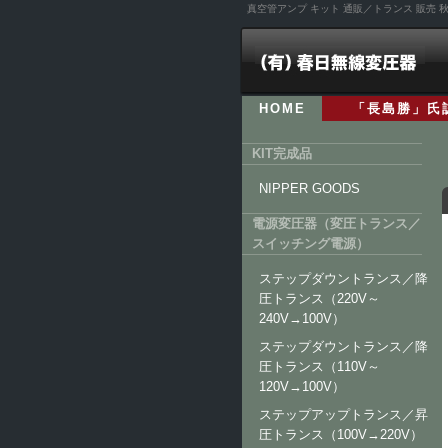
真空管アンプ キット 通販／トランス 販売
HOME
「長島勝」氏
KIT完成品
NIPPER GOODS
電源変圧器（変圧トランス／
スイッチング電源）
ステップダウントランス／降
圧トランス（220V～
240V→100V）
ステップダウントランス／降
圧トランス（110V～
120V→100V）
ステップアップトランス／昇
圧トランス（100V→220V）