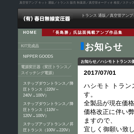
真空管アンプ キット 通販／トランス 販売 秋葉原／真空管オーディオ 格安／ステ
トランス 通販／真空管アンプ
HOME
「長島勝」氏誌面掲載アンプ作品集
お知らせ
KIT完成品
NIPPER GOODS
お知らせ／ハシモトトランス
電源変圧器（変圧トランス／
2017/07/01
スイッチング電源）
ステップダウントランス／降
ハシモト トラン
圧トランス（220V～
す。
240V→100V）
全製品が現在価
ステップダウントランス／降
圧トランス（110V～
価格改正に伴い弊
120V→100V）
ますので、
ステップアップトランス／昇
宜しく御願い致
圧トランス（100V→220V）