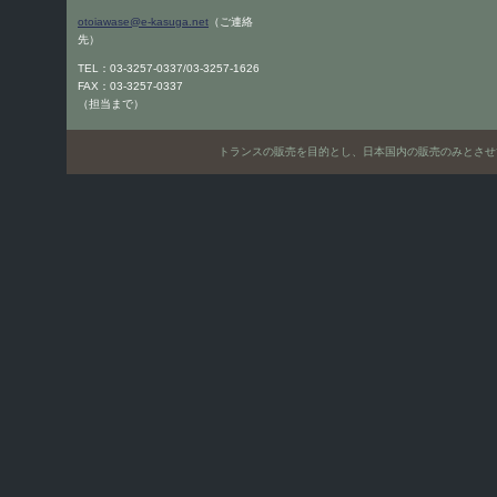
otoiawase@e-kasuga.net
（ご連絡
先）
TEL：03-3257-0337/03-3257-1626
FAX：03-3257-0337
（担当まで）
トランスの販売を目的とし、日本国内の販売のみとさせていただきます。Only