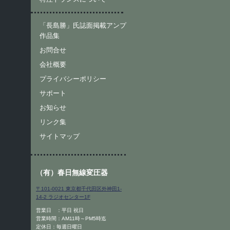
「長島勝」氏誌面掲載アンプ
作品集
お問合せ
会社概要
プライバシーポリシー
サポート
お知らせ
リンク集
サイトマップ
（有）春日無線変圧器
〒101-0021 東京都千代田区外神田1-
14-2 ラジオセンター1F
営業日 ：平日 祝日
営業時間：AM11時～PM5時迄
定休日：毎週日曜日