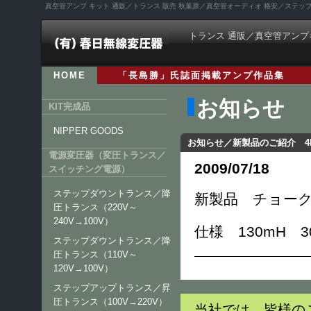
真空管アンプ キット 通販／トランス 販売 秋葉原／真空管オーディオ 格安／ステ
トランス 通販／真空管アンプ
HOME
「長島勝」氏誌面掲載アンプ作品集
お知らせ
KIT完成品
NIPPER GOODS
お知らせ／新製品のご紹介 4B
電源変圧器（変圧トランス／
2009/07/18
スイッチング電源）
ステップダウントランス／降
新製品 チョーク
圧トランス（220V～
240V→100V）
仕様 130mH 30
ステップダウントランス／降
圧トランス（110V～
120V→100V）
ステップアップトランス／昇
圧トランス（100V→220V）
当社では、皆様の