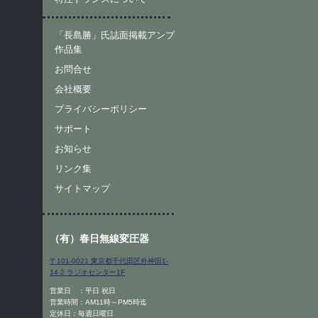
「長島勝」氏誌面掲載アンプ
作品集
お問合せ
会社概要
プライバシーポリシー
サポート
お知らせ
リンク集
サイトマップ
（有）春日無線変圧器
〒101-0021 東京都千代田区外神田1-
14-2 ラジオセンター1F
営業日 ：平日 祝日
営業時間：AM11時～PM5時迄
定休日：毎週日曜日