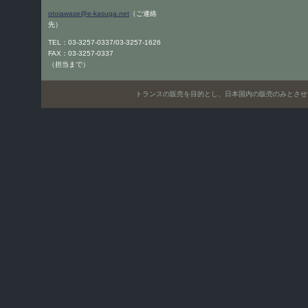
otoiawase@e-kasuga.net
（ご連絡
先）
TEL：03-3257-0337/03-3257-1626
FAX：03-3257-0337
（担当まで）
トランスの販売を目的とし、日本国内の販売のみとさせていただきます。Only