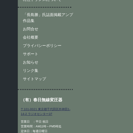
「長島勝」氏誌面掲載アンプ
作品集
お問合せ
会社概要
プライバシーポリシー
サポート
お知らせ
リンク集
サイトマップ
（有）春日無線変圧器
〒101-0021 東京都千代田区外神田1-
14-2 ラジオセンター1F
営業日 ：平日 祝日
営業時間：AM11時～PM5時迄
定休日：毎週日曜日