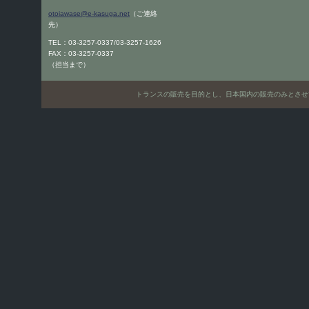
otoiawase@e-kasuga.net
（ご連絡
先）
TEL：03-3257-0337/03-3257-1626
FAX：03-3257-0337
（担当まで）
トランスの販売を目的とし、日本国内の販売のみとさせていただきます。Only