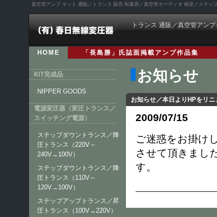
真空管アンプ キット 通販／トランス 販売 秋葉原／真空管オーディオ 格安／ステ
トランス 通販／真空管アンプ
HOME
「長島勝」氏誌面掲載アンプ作品集
お知らせ
KIT完成品
NIPPER GOODS
お知らせ／本日よりHPをリニ
電源変圧器（変圧トランス／
2009/07/15
スイッチング電源）
ステップダウントランス／降
ご迷惑をお掛け
圧トランス（220V～
させて頂きまし
240V→100V）
す。
ステップダウントランス／降
圧トランス（110V～
120V→100V）
ステップアップトランス／昇
圧トランス（100V→220V）