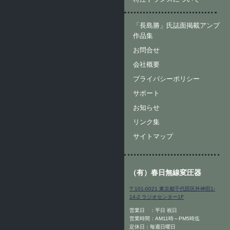
「長島勝」氏誌面掲載アンプ
作品集
お問合せ
会社概要
プライバシーポリシー
サポート
お知らせ
リンク集
サイトマップ
（有）春日無線変圧器
〒101-0021 東京都千代田区外神田1-
14-2 ラジオセンター1F
営業日 ：平日 祝日
営業時間：AM11時～PM5時迄
定休日：毎週日曜日