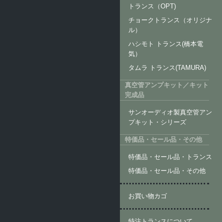
トランス（OPT)
チョークトランス（オリジナ
ル）
ハシモト トランス(橋本電
気）
タムラ トランス(TAMURA)
真空管アンプキット／キット
完成品
サンオーディオ製真空管アン
プキット・シリーズ
特価品・セール品・その他
特価品・セール品・トランス
特価品・セール品・その他
お買い物カゴ
特注トランスについて