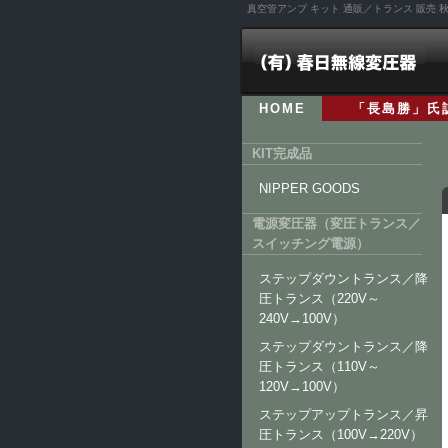
真空管アンプ キット 通販／トランス 販売
HOME
「長島勝」氏
KIT完成品
NIPPER GOODS
電源変圧器（変圧トランス／
スイッチング電源）
ステップダウントランス／降
圧トランス（220V～
240V→100V）
ステップダウントランス／降
圧トランス（110V～
120V→100V）
ステップアップトランス／昇
圧トランス（100V→220V）