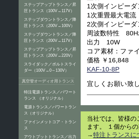
ステップアップトランス／昇
1次側インピーダンス
圧トランス（100V→117V）
1次重畳最大電流：
ステップダウントランス／降
2次側インピーダンス
圧トランス（200V→100V）
周波数特性 80Hz～
ステップダウントランス／降
圧トランス（200V→117V）
出力 10W
ステップアップトランス／昇
コア素材：ファ
圧トランス（200V→220V）
価格 ￥16,848
スライダック／ボルトスライ
KAF-10-8P
ダー（100V→0～130V）
真空管オーディオ用トランス
宜しくお願い致
特注電源トランス／パワート
ランス （オリジナル）
電源トランス／パワートラン
ス（オリジナル）
当社では、皆様の
ファインメットコア・トラン
ます。 １個から
ス
→
特注トランスに
アウトプットトランス／出力