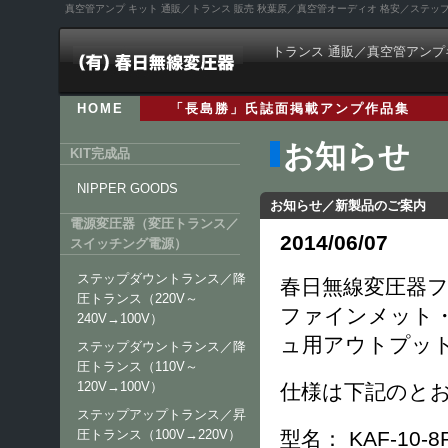
真空管アンプ キット 通販／トランス 販売 秋葉原／真空管オーディオ 格安／ステ
トランス 通販／真空管アンプ
HOME
「長島勝」氏誌面掲載アンプ作品集
お知らせ
KIT完成品
NIPPER GOODS
お知らせ／新製品のご案内
電源変圧器（変圧トランス／
2014/06/07
スイッチング電源）
ステップダウントランス／降
春日無線変圧器フ
圧トランス（220V～
ファインメット・
240V→100V）
ュ用アウトプッ
ステップダウントランス／降
圧トランス（110V～
120V→100V）
仕様は下記のと
ステップアップトランス／昇
型名： KAF-10-
圧トランス（100V→220V）