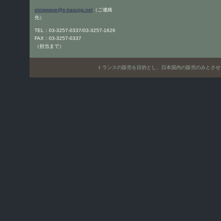
otoiawase@e-kasuga.net
（ご連絡
先）
TEL：03-3257-0337/03-3257-1626
FAX：03-3257-0337
（担当まで）
トランスの販売を目的とし、日本国内の販売のみとさせていただきます。Only