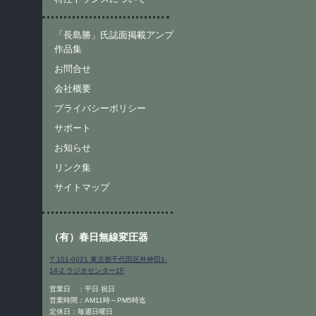
「長島勝」氏誌面掲載アンプ
作品集
お問合せ
会社概要
プライバシーポリシー
サポート
お知らせ
リンク集
サイトマップ
（有）春日無線変圧器
〒101-0021 東京都千代田区外神田1-
14-2 ラジオセンター1F
営業日 ：平日 祝日
営業時間：AM11時～PM5時迄
定休日：毎週日曜日