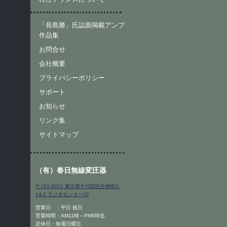
「長島勝」氏誌面掲載アンプ
作品集
お問合せ
会社概要
プライバシーポリシー
サポート
お知らせ
リンク集
サイトマップ
（有）春日無線変圧器
〒101-0021 東京都千代田区外神田1-
14-2 ラジオセンター1F
営業日 ：平日 祝日
営業時間：AM11時～PM5時迄
定休日：毎週日曜日