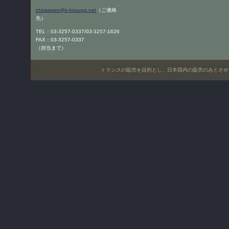
otoiawase@e-kasuga.net
（ご連絡
先）
TEL：03-3257-0337/03-3257-1626
FAX：03-3257-0337
（担当まで）
トランスの販売を目的とし、日本国内の販売のみとさせていただきます。Only