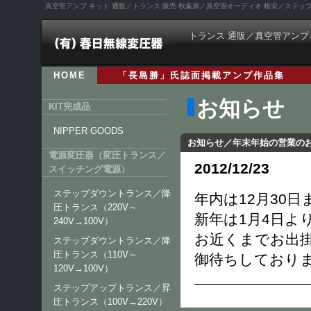
真空管アンプ キット 通販／トランス 販売 秋葉原／真空管オーディオ 格安／ステ
トランス 通販／真空管アンプ
HOME
「長島勝」氏誌面掲載アンプ作品集
お知らせ
KIT完成品
NIPPER GOODS
お知らせ／年末年始の営業の
電源変圧器（変圧トランス／
2012/12/23
スイッチング電源）
ステップダウントランス／降
年内は12月30
圧トランス（220V～
新年は1月4日よ
240V→100V）
お近くまでお出
ステップダウントランス／降
圧トランス（110V～
御待ちしており
120V→100V）
ステップアップトランス／昇
圧トランス（100V→220V）