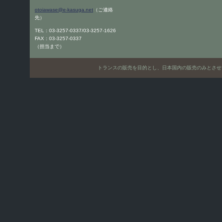
otoiawase@e-kasuga.net
（ご連絡
先）
TEL：03-3257-0337/03-3257-1626
FAX：03-3257-0337
（担当まで）
トランスの販売を目的とし、日本国内の販売のみとさせていただきます。Only