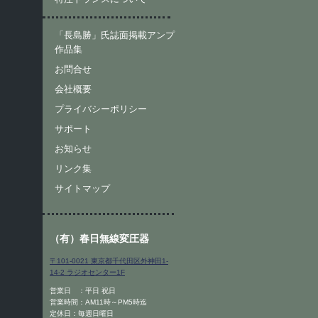
「長島勝」氏誌面掲載アンプ
作品集
お問合せ
会社概要
プライバシーポリシー
サポート
お知らせ
リンク集
サイトマップ
（有）春日無線変圧器
〒101-0021 東京都千代田区外神田1-
14-2 ラジオセンター1F
営業日 ：平日 祝日
営業時間：AM11時～PM5時迄
定休日：毎週日曜日