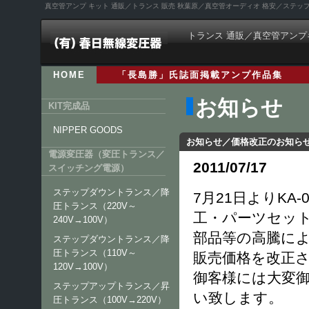
真空管アンプ キット 通販／トランス 販売 秋葉原／真空管オーディオ 格安／ステ
トランス 通販／真空管アンプ
HOME
「長島勝」氏誌面掲載アンプ作品集
お知らせ
KIT完成品
NIPPER GOODS
お知らせ／価格改正のお知ら
電源変圧器（変圧トランス／
2011/07/17
スイッチング電源）
ステップダウントランス／降
7月21日よりKA
圧トランス（220V～
工・パーツセッ
240V→100V）
部品等の高騰に
ステップダウントランス／降
圧トランス（110V～
販売価格を改正
120V→100V）
御客様には大変
ステップアップトランス／昇
い致します。
圧トランス（100V→220V）