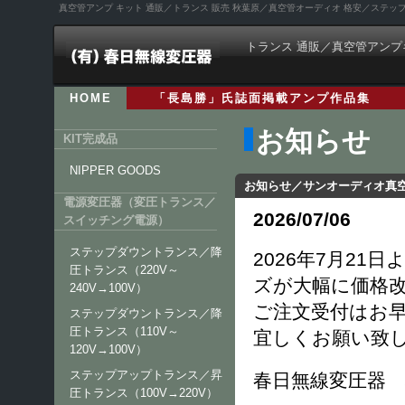
真空管アンプ キット 通販／トランス 販売 秋葉原／真空管オーディオ 格安／ステ
トランス 通販／真空管アンプ
HOME
「長島勝」氏誌面掲載アンプ作品集
お知らせ
KIT完成品
NIPPER GOODS
お知らせ／サンオーディオ真
電源変圧器（変圧トランス／
2026/07/06
スイッチング電源）
ステップダウントランス／降
2026年7月2
圧トランス（220V～
ズが大幅に価格
240V→100V）
ご注文受付はお
ステップダウントランス／降
圧トランス（110V～
宜しくお願い致
120V→100V）
ステップアップトランス／昇
春日無線変圧器 
圧トランス（100V→220V）