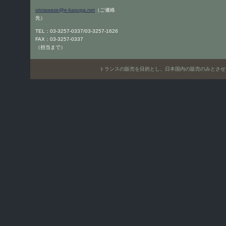
otoiawase@e-kasuga.net
（ご連絡
先）
TEL：03-3257-0337/03-3257-1626
FAX：03-3257-0337
（担当まで）
トランスの販売を目的とし、日本国内の販売のみとさせていただきます。Only