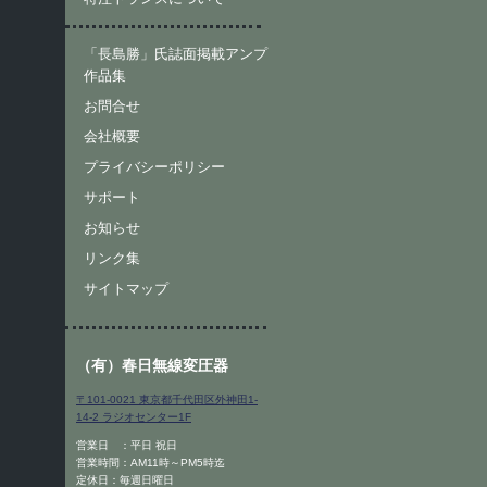
「長島勝」氏誌面掲載アンプ
作品集
お問合せ
会社概要
プライバシーポリシー
サポート
お知らせ
リンク集
サイトマップ
（有）春日無線変圧器
〒101-0021 東京都千代田区外神田1-
14-2 ラジオセンター1F
営業日 ：平日 祝日
営業時間：AM11時～PM5時迄
定休日：毎週日曜日